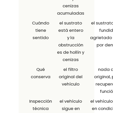
cenizas
acumuladas
Cuándo
el sustrato
el sustrat
tiene
está entero
fundid
sentido
y la
agrietado 
obstrucción
por den
es de hollín y
cenizas
Qué
el filtro
nada d
conserva
original del
original,
vehículo
recuper
funci
Inspección
el vehículo
el vehículo
técnica
sigue en
en condic