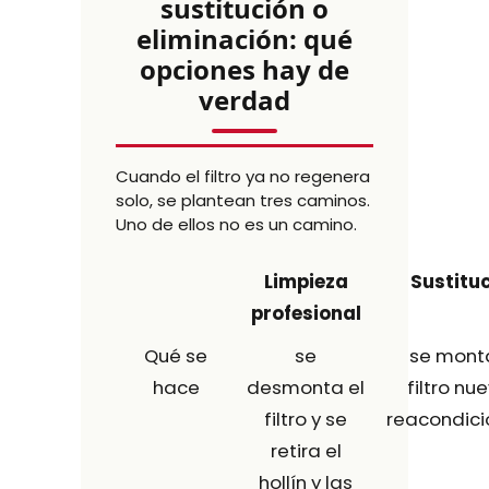
sustitución o
eliminación: qué
opciones hay de
verdad
Cuando el filtro ya no regenera
solo, se plantean tres caminos.
Uno de ellos no es un camino.
Limpieza
Sustitu
profesional
Qué se
se
se mont
hace
desmonta el
filtro nu
filtro y se
reacondic
retira el
hollín y las