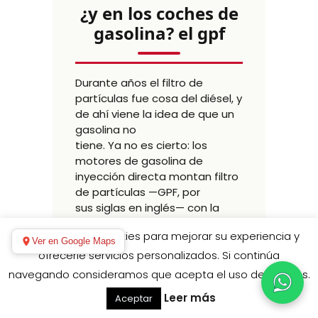
¿y en los coches de
gasolina? el gpf
Durante años el filtro de
partículas fue cosa del diésel, y
de ahí viene la idea de que un
gasolina no
tiene. Ya no es cierto: los
motores de gasolina de
inyección directa montan filtro
de partículas —GPF, por
sus siglas en inglés— con la
misma función de retener
Este sitio utiliza cookies para mejorar su experiencia y
partículas sólidas.
Ver en Google Maps
ofrecerle servicios personalizados. Si continúa
Funciona con el mismo principio
navegando consideramos que acepta el uso de cookies.
y también acumula, aunque las
Leer más
Aceptar
temperaturas de escape más
altas de un