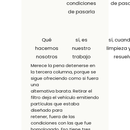
condiciones
de pasa
de pasarla
Qué
sí, es
sí, cuand
hacemos
nuestro
limpieza 
nosotros
trabajo
resuel
Merece la pena detenerse en
la tercera columna, porque se
sigue ofreciendo como si fuera
una
alternativa barata. Retirar el
filtro deja el vehículo emitiendo
partículas que estaba
diseñado para
retener, fuera de las
condiciones con las que fue
homologado. Eso tiene tres