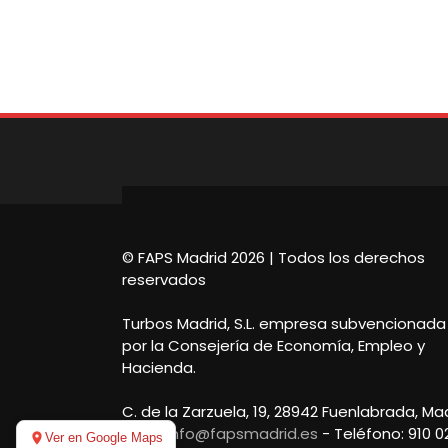
© FAPS Madrid 2026 | Todos los derechos
reservados
Turbos Madrid, S.L. empresa subvencionada
por la Consejería de Economía, Empleo y
Hacienda.
C. de la Zarzuela, 19, 28942 Fuenlabrada, Ma
Email:
info@fapsmadrid.es
- Teléfono: 910 0
Ver en Google Maps