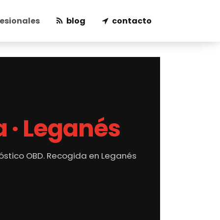
esionales
blog
contacto
a · Leganés
gnóstico OBD. Recogida en Leganés