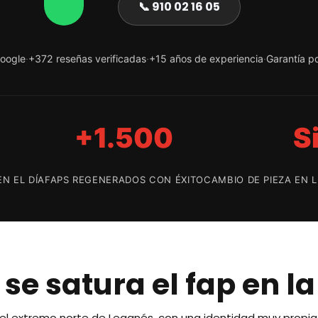
📞 910 02 16 05
oogle
·
+372 reseñas verificadas
·
+15 años de experiencia
·
Garantía po
+1.500
S
N EL DÍA
FAPS REGENERADOS CON ÉXITO
CAMBIO DE PIEZA EN 
se satura el fap en l
n el extremo norte de Leganés, con una identidad muy propia