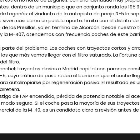
tes, dentro de un municipio que en conjunto ronda los 195.94
o de Leganés: el viaducto de la autopista de peaje R-5 lo se
 viven casi como un pueblo aparte. Limita con el distrito de
 de las Presillas, ya en término de Alcorcón. Desde nuestro t
 la M-407, atendemos con frecuencia coches de este barrio 
na parte del problema. Los coches con trayectos cortos y arra
on los que más vemos llegar con el filtro saturado. La Fortun
l filtro.
anchel: trayectos diarios a Madrid capital con parones con
R-5, cuyo tráfico de paso rodea el barrio sin que el coche ll
ra autolimpiarse por regeneración pasiva. El resultado es u
arretera.
stigo de FAP encendido, pérdida de potencia notable al acel
modo seguro. Si el coche pasa la mayoría de sus trayectos 
rcial de la M-40, es un candidato claro a revisión antes de