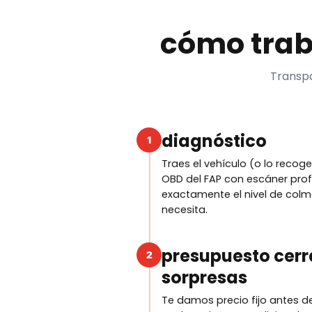
cómo trab
Transpa
diagnóstico
1
Traes el vehículo (o lo reco
OBD del FAP con escáner prof
exactamente el nivel de col
necesita.
presupuesto cerr
2
sorpresas
Te damos precio fijo antes d