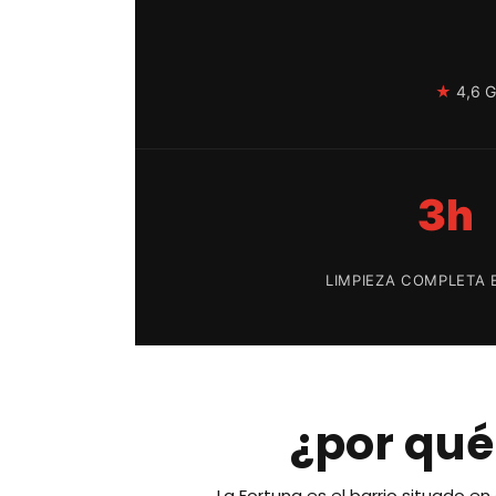
★
4,6 G
3h
LIMPIEZA COMPLETA E
¿por qué 
La Fortuna es el barrio situado e