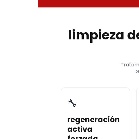
limpieza de
Tratamo
G
🔧
regeneración
activa
forzada