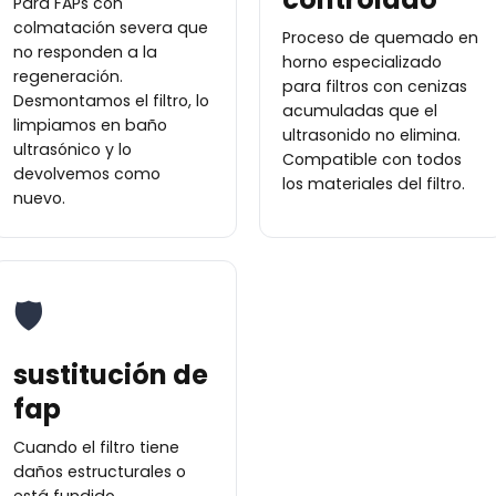
Para FAPs con
colmatación severa que
Proceso de quemado en
no responden a la
horno especializado
regeneración.
para filtros con cenizas
Desmontamos el filtro, lo
acumuladas que el
limpiamos en baño
ultrasonido no elimina.
ultrasónico y lo
Compatible con todos
devolvemos como
los materiales del filtro.
nuevo.
🛡
sustitución de
fap
Cuando el filtro tiene
daños estructurales o