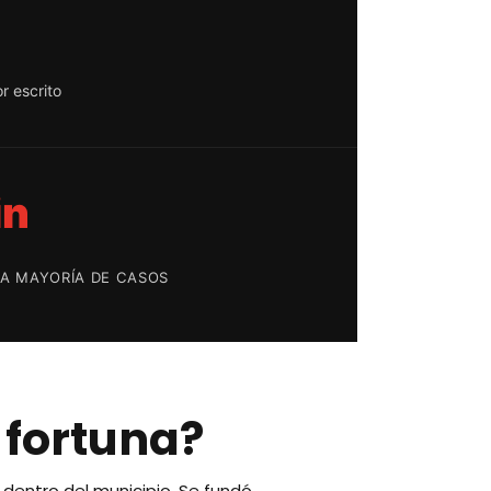
r escrito
in
LA MAYORÍA DE CASOS
a fortuna?
 dentro del municipio. Se fundó