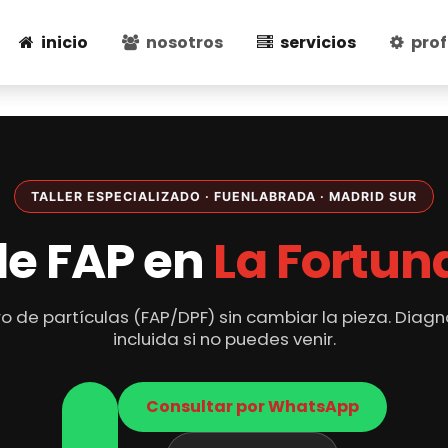
inicio
nosotros
servicios
prof
Limpieza de FAP en La Fortuna (Leganés)
TALLER ESPECIALIZADO · FUENLABRADA · MADRID SUR
de FAP en
La Fortun
o de partículas (FAP/DPF) sin cambiar la pieza. Dia
incluida si no puedes venir.
Consultar por WhatsApp