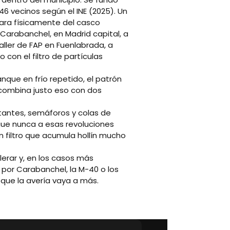
6 vecinos según el INE (2025). Un
para físicamente del casco
 Carabanchel, en Madrid capital, a
aller de FAP en Fuenlabrada, a
con el filtro de partículas
nque en frío repetido, el patrón
a combina justo eso con dos
stantes, semáforos y colas de
egue nunca a esas revoluciones
n filtro que acumula hollín mucho
erar y, en los casos más
por Carabanchel, la M-40 o los
 que la avería vaya a más.