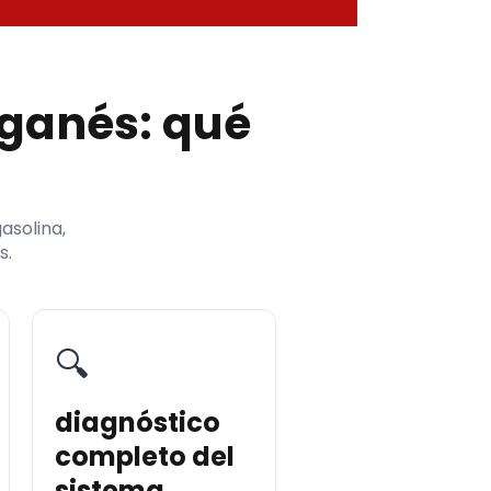
leganés: qué
asolina,
s.
🔍
diagnóstico
completo del
sistema