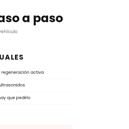
aso a paso
vehículo
TUALES
 regeneración activa
ultrasonidos
hay que pedirlo