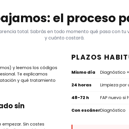
ajamos: el proceso p
rencia total. Sabrás en todo momento qué pasa con tu 
y cuánto costará.
PLAZOS HABI
gemos) y leemos los códigos
Mismo día
Diagnóstico +
esional. Te explicamos
matación y qué tratamiento
24 horas
Limpieza por 
48-72 h
FAP nuevo si 
ado sin
Con escáner
Diagnóstico
e empezar. Sin costes