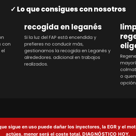
Lo que consigues con nosotros
recogida en leganés
limp
reg
on
Si la luz del FAP está encendida y
elig
s con
prefieres no conducir más,
 el
gestionamos la recogida en Leganés y
Regene
alrededores. adicional en trabajos
mayorí
realizados.
colmat
o quem
opción
e sigue en uso puede dañar los inyectores, la EGR y el mot
actúes, menor será el coste total.
DIAGNÓSTICO HOY.