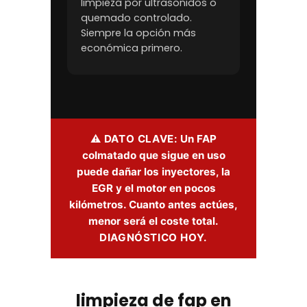
limpieza por ultrasonidos o
quemado controlado.
Siempre la opción más
económica primero.
⚠ DATO CLAVE:
Un FAP
colmatado que sigue en uso
puede dañar los inyectores, la
EGR y el motor en pocos
kilómetros. Cuanto antes actúes,
menor será el coste total.
DIAGNÓSTICO HOY.
limpieza de fap en