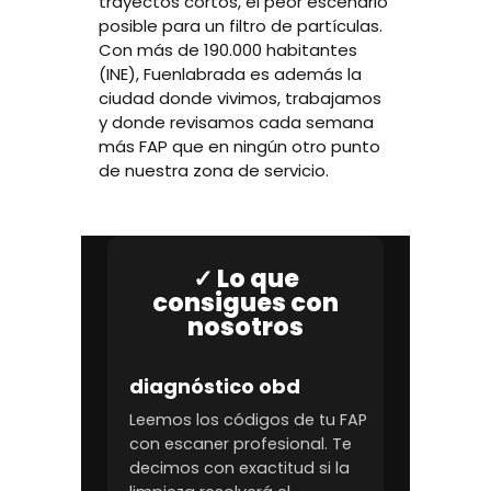
trayectos cortos, el peor escenario
posible para un filtro de partículas.
Con más de 190.000 habitantes
(INE), Fuenlabrada es además la
ciudad donde vivimos, trabajamos
y donde revisamos cada semana
más FAP que en ningún otro punto
de nuestra zona de servicio.
Lo que
consigues con
nosotros
diagnóstico obd
Leemos los códigos de tu FAP
con escaner profesional. Te
decimos con exactitud si la