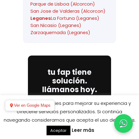
Parque de Lisboa (Alcorcon)
San Jose de Valderas (Alcorcon)
Leganes
La Fortuna (Leganes)
San Nicasio (Leganes)
Zarzaquemada (Leganes)
tu fap tiene
solución.
llámanos hoy.
Hacemos el diagnóstico. El
Este sitio utiliza cookies para mejorar su experiencia y
Ver en Google Maps
presupuesto, sin
ofrecerle servicios personalizados. Si continúa
compromiso. Y la limpieza,
navegando consideramos que acepta el uso de cookies.
con garantía por escrito.
Cuéntanos qué le pasa a tu
Leer más
Aceptar
coche y te decimos